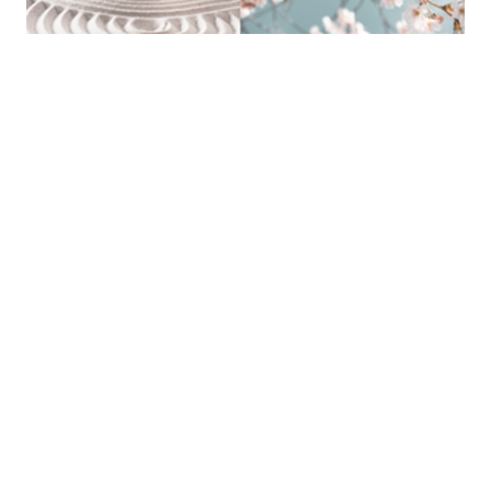
A propos
Évènements
Professionnels
Politique discriminations
Politique de confidentialité
Les emplois
Les métiers du BTP