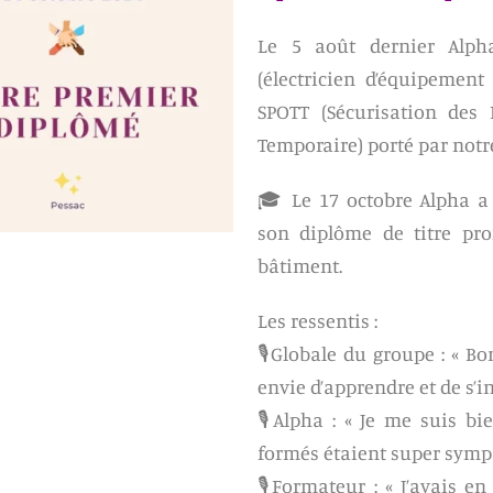
Le 5 août dernier Alp
(électricien d’équipemen
SPOTT (Sécurisation des 
Temporaire) porté par not
🎓 Le 17 octobre Alpha a 
son diplôme de titre pro
bâtiment.
Les ressentis :
🎙️Globale du groupe : « B
envie d’apprendre et de s’inv
🎙️Alpha : « Je me suis bi
formés étaient super sympa
🎙️Formateur : « J’avais 